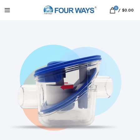
0
/
$
0.00